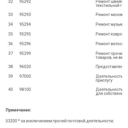
32
95292	
Ремонт швейных 
текстильной гал
33
95293	
Ремонт меховых 
34
95294	
Ремонт музыкал
35
95295	
Ремонт ковров и
36
95296	
Ремонт велосип
37
95299	
Ремонт прочих п
товаров, не вкл
38
96020	
Предоставление 
39
97000	
Деятельность д
прислугу
40
98100	
Деятельность до
для собственног
Примечание:
53200 * за исключением прочей почтовой деятельности;