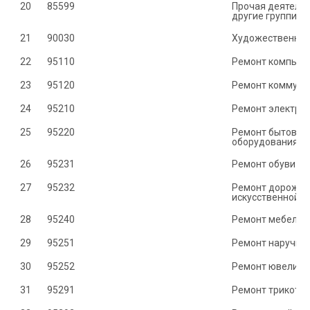
20
85599	
Прочая деятельн
другие группиро
21
90030	
Художественное 
22
95110	
Ремонт компьют
23
95120	
Ремонт коммуни
24
95210	
Ремонт электрон
25
95220	
Ремонт бытовых 
оборудования
26
95231	
Ремонт обуви
27
95232	
Ремонт дорожных
искусственной к
28
95240	
Ремонт мебели 
29
95251	
Ремонт наручных
30
95252	
Ремонт ювелирн
31
95291	
Ремонт трикотаж