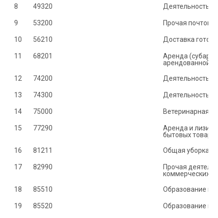
8
49320
Деятельность т
9
53200
Прочая почтовая
10
56210
Доставка готово
11
Аренда (субарен
арендованной ж
12
74200
Деятельность в
13
74300
Деятельность по
14
75000
Ветеринарная д
15
77290
Аренда и лизинг
бытовых товаро
16
81211	
Общая уборка ж
17
82990	
Прочая деятельн
коммерческих ус
18
85510	
Образование в о
19
85520	
Образование в о