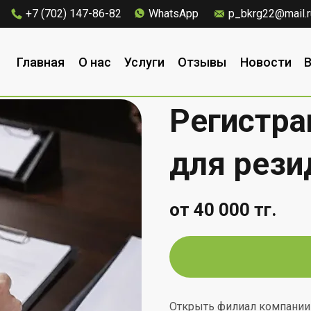
+7 (702) 147-86-82
WhatsApp
p_bkrg22@mail.r
Главная
О нас
Услуги
Отзывы
Новости
Регистра
для рези
от 40 000
тг.
Открыть филиал компании 