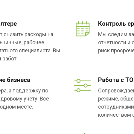
алтере
Контроль ср
т снизить расходы на
Мы следим за
льничные, рабочее
отчетности и 
татного специалиста. Вы
риск просроче
 работ.
е бизнеса
Работа с ТО
ера, а поддержку по
Сопровождаем
адровому учету. Все
режиме, обще
одном месте.
сотрудниками,
количеством 