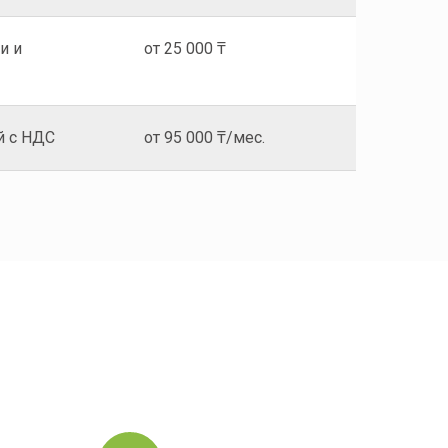
и и
от 25 000 ₸
й с НДС
от 95 000 ₸/мес.