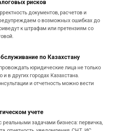
алоговых рисков
рректность документов, расчетов и
Предупреждаем о возможных ошибках до
 приведут к штрафам или претензиям со
овой.
обслуживание по Казахстану
ровождать юридические лица не только
о и в других городах Казахстана.
нсультации и отчетность можно вести
тическом учете
с реальными задачами бизнеса: первичка,
ата, отчетность, уведомления, СНТ, ИС